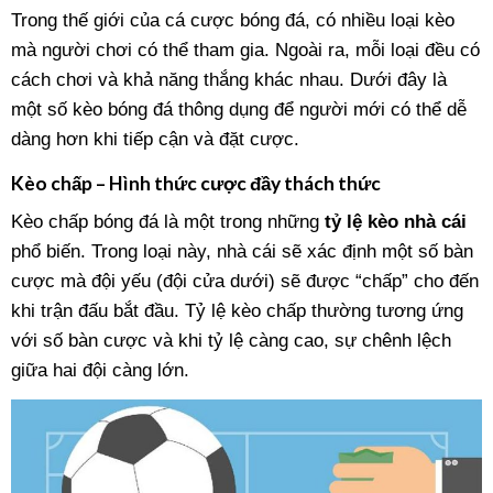
Trong thế giới của cá cược bóng đá, có nhiều loại kèo
mà người chơi có thể tham gia. Ngoài ra, mỗi loại đều có
cách chơi và khả năng thắng khác nhau. Dưới đây là
một số kèo bóng đá thông dụng để người mới có thể dễ
dàng hơn khi tiếp cận và đặt cược.
Kèo chấp – Hình thức cược đầy thách thức
Kèo chấp bóng đá là một trong những
tỷ lệ kèo nhà cái
phổ biến. Trong loại này, nhà cái sẽ xác định một số bàn
cược mà đội yếu (đội cửa dưới) sẽ được “chấp” cho đến
khi trận đấu bắt đầu. Tỷ lệ kèo chấp thường tương ứng
với số bàn cược và khi tỷ lệ càng cao, sự chênh lệch
giữa hai đội càng lớn.