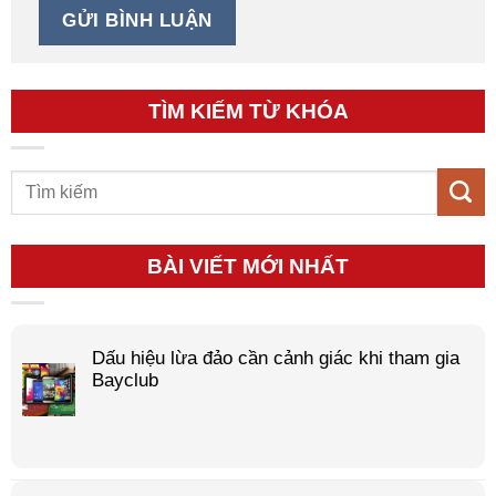
TÌM KIẾM TỪ KHÓA
BÀI VIẾT MỚI NHẤT
Dấu hiệu lừa đảo cần cảnh giác khi tham gia
Bayclub