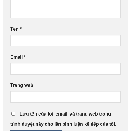
Tên
*
Email
*
Trang web
Lưu tên của tôi, email, và trang web trong
trình duyệt này cho lần bình luận kế tiếp của tôi.