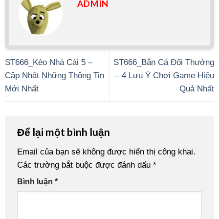
ADMIN
ST666_Kèo Nhà Cái 5 –
ST666_Bắn Cá Đổi Thưởng
Cập Nhật Những Thông Tin
– 4 Lưu Ý Chơi Game Hiệu
Mới Nhất
Quả Nhất
Để lại một bình luận
Email của bạn sẽ không được hiển thị công khai.
Các trường bắt buộc được đánh dấu
*
Bình luận
*