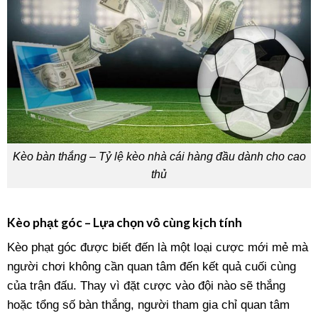
Kèo bàn thắng – Tỷ lệ kèo nhà cái hàng đầu dành cho cao
thủ
Kèo phạt góc – Lựa chọn vô cùng kịch tính
Kèo phạt góc được biết đến là một loại cược mới mẻ mà
người chơi không cần quan tâm đến kết quả cuối cùng
của trận đấu. Thay vì đặt cược vào đội nào sẽ thắng
hoặc tổng số bàn thắng, người tham gia chỉ quan tâm