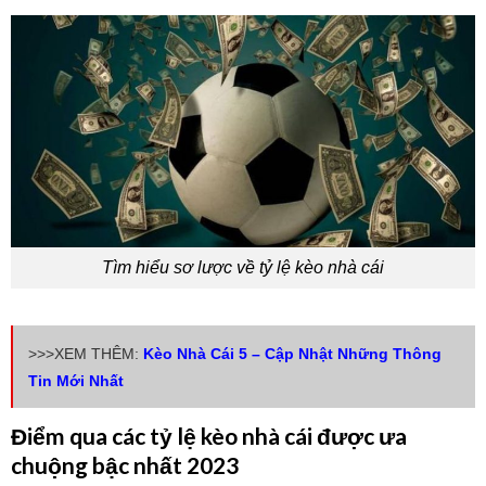
Tìm hiểu sơ lược về tỷ lệ kèo nhà cái
>>>XEM THÊM:
Kèo Nhà Cái 5 – Cập Nhật Những Thông
Tin Mới Nhất
Điểm qua các tỷ lệ kèo nhà cái được ưa
chuộng bậc nhất 2023