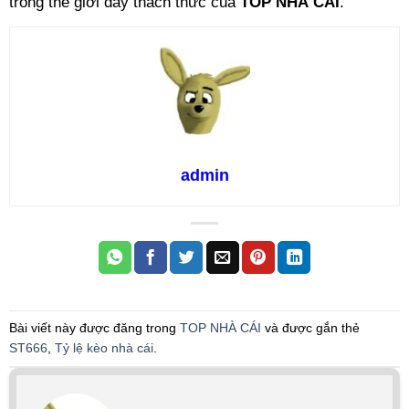
trong thế giới đầy thách thức của
TOP NHÀ CÁI
.
admin
Bài viết này được đăng trong
TOP NHÀ CÁI
và được gắn thẻ
ST666
,
Tỷ lệ kèo nhà cái
.