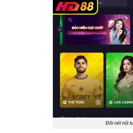
Đôi nét nổi 