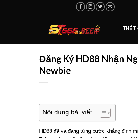
Bỏ
CHÀO MỪNG QUÝ KHÁCH ĐẾN VỚI TRANG CHỦ
qua
nội
dung
THỂ T
Đăng Ký HD88 Nhận Nga
Newbie
Nội dung bài viết
HD88 đã và đang từng bước khẳng định mình