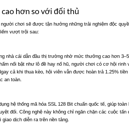
cao hơn so với đối thủ
 người chơi sẽ được tận hưởng những trải nghiệm độc quy
iểm vượt trội sau:
ững nhà cái dẫn đầu thị trường nhờ mức thưởng cao hơn 3–
hẩm nổi bật như lô đề hay nổ hũ, người chơi có cơ hội rinh 
Ngay cả khi thua kèo, hội viên vẫn được hoàn trả 1.25% tiề
ác an toàn.
dụng hệ thống mã hóa SSL 128 Bit chuẩn quốc tế, giúp toàn
 tuyệt đối. Công nghệ này không chỉ ngăn chặn các cuộc tấn
giao dịch diễn ra trên nền tảng.