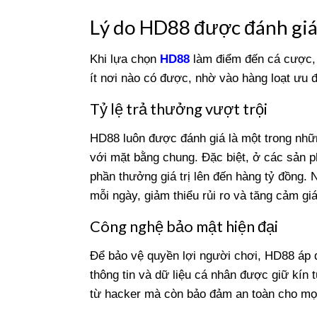
Lý do HD88 được đánh giá 
Khi lựa chọn
HD88
làm điểm đến cá cược,
ít nơi nào có được, nhờ vào hàng loạt ưu đ
Tỷ lệ trả thưởng vượt trội
HD88 luôn được đánh giá là một trong nh
với mặt bằng chung. Đặc biệt, ở các sản p
phần thưởng giá trị lên đến hàng tỷ đồng. 
mỗi ngày, giảm thiểu rủi ro và tăng cảm gi
Công nghệ bảo mật hiện đại
Để bảo vệ quyền lợi người chơi, HD88 áp 
thông tin và dữ liệu cá nhân được giữ kín
từ hacker mà còn bảo đảm an toàn cho mọi 