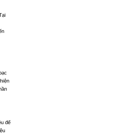
Tại
ến
bạc
 hiện
hần
êu để
iệu