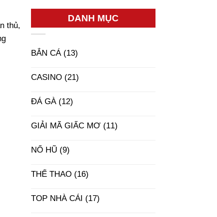
DANH MỤC
n thủ,
ng
BẮN CÁ
(13)
CASINO
(21)
ĐÁ GÀ
(12)
GIẢI MÃ GIẤC MƠ
(11)
NỔ HŨ
(9)
THỂ THAO
(16)
TOP NHÀ CÁI
(17)