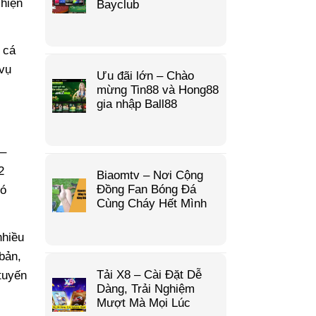
 hiện
Bayclub
 cá
 vụ
Ưu đãi lớn – Chào
mừng Tin88 và Hong88
gia nhập Ball88
 –
2
Biaomtv – Nơi Cộng
Đồng Fan Bóng Đá
có
Cùng Cháy Hết Mình
nhiều
bản,
Tải X8 – Cài Đặt Dễ
tuyến
Dàng, Trải Nghiệm
Mượt Mà Mọi Lúc