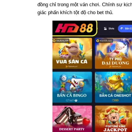
đồng chỉ trong một ván chơi. Chính sự kịch
giác phấn khích tột độ cho bet thủ.