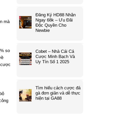
Đăng Ký HD88 Nhận
Ngay 68k – Ưu Đãi
ền mà
Độc Quyền Cho
Newbie
5% so
Cobet – Nhà Cái Cá
Cược Minh Bạch Và
về
Uy Tín Số 1 2025
n cược
Tìm hiểu cách cược đá
gà đơn giản và dễ thực
 bộ
hiện tại GA88
 công