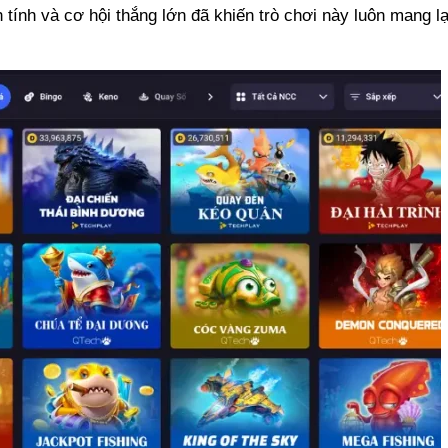
 tính và cơ hội thắng lớn đã khiến trò chơi này luôn mang l