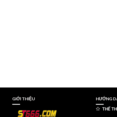
GIỚI THIỆU
HƯỚNG D
THỂ T