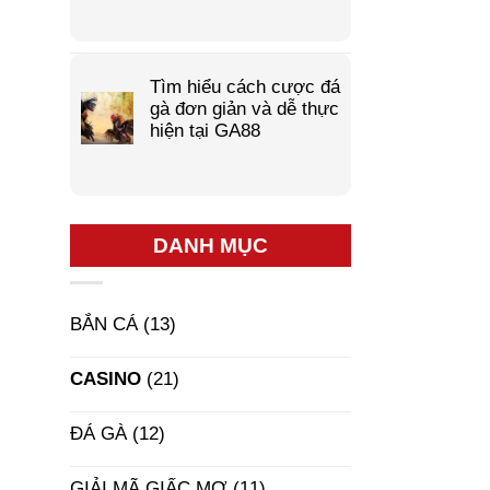
Tìm hiểu cách cược đá
gà đơn giản và dễ thực
hiện tại GA88
DANH MỤC
BẮN CÁ
(13)
CASINO
(21)
ĐÁ GÀ
(12)
GIẢI MÃ GIẤC MƠ
(11)