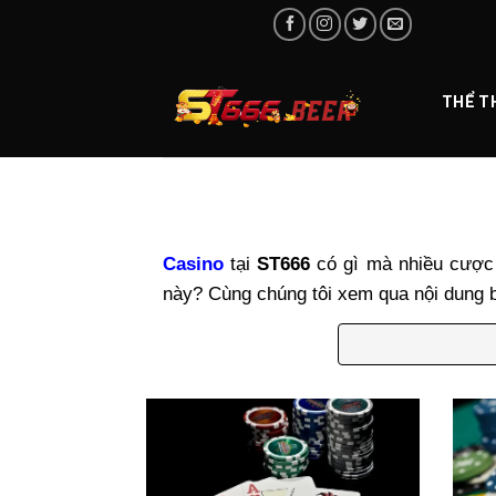
Bỏ
CHÀO MỪNG QUÝ KHÁCH ĐẾN VỚI TRAN
qua
nội
dung
THỂ T
Casino
tại
ST666
có gì mà nhiều cược 
này? Cùng chúng tôi xem qua nội dung b