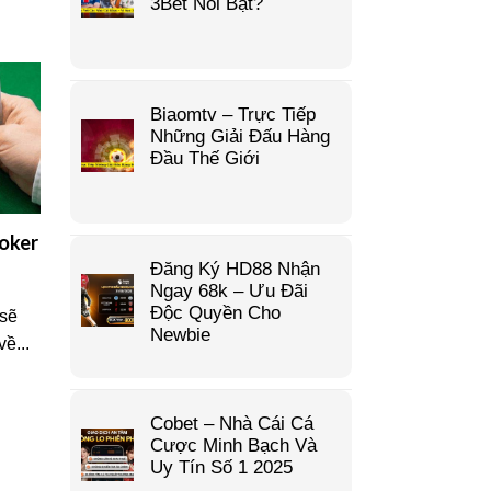
3Bet Nổi Bật?
Biaomtv – Trực Tiếp
Những Giải Đấu Hàng
Đầu Thế Giới
oker
Đăng Ký HD88 Nhận
Ngay 68k – Ưu Đãi
Độc Quyền Cho
 sẽ
Newbie
ề...
Cobet – Nhà Cái Cá
Cược Minh Bạch Và
Uy Tín Số 1 2025