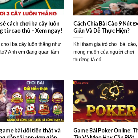
 sẻ cách chơi ba cây luôn
Cách Chia Bài Cào 9 Nút 
g từ cao thủ – Xem ngay!
Giản Và Dễ Thực Hiện?
chơi ba cây luôn thắng như
Khi tham gia trò chơi bài cào,
nào? Anh em đang quan tâm
mong muốn của người chơi
thường là có...
game bài đổi tiền thật và
Game Bài Poker Online: 
g dẫn tải app đơn giản
Tin Và Mẹo Hay Cần Biết