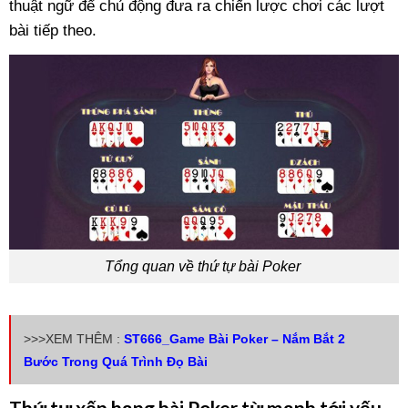
thuật ngữ để chủ động đưa ra chiến lược chơi các lượt
bài tiếp theo.
Tổng quan về thứ tự bài Poker
>>>XEM THÊM :
ST666_Game Bài Poker – Nắm Bắt 2
Bước Trong Quá Trình Đọ Bài
Thứ tự xếp hạng bài Poker từ mạnh tới yếu