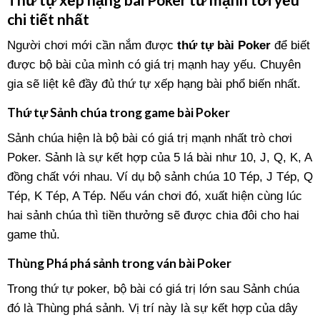
chi tiết nhất
Người chơi mới cần nắm được
thứ tự bài Poker
để biết
được bộ bài của mình có giá trị mạnh hay yếu. Chuyên
gia sẽ liệt kê đầy đủ thứ tự xếp hạng bài phổ biến nhất.
Thứ tự Sảnh chúa trong game bài Poker
Sảnh chúa hiện là bộ bài có giá trị mạnh nhất trò chơi
Poker. Sảnh là sự kết hợp của 5 lá bài như 10, J, Q, K, A
đồng chất với nhau. Ví dụ bộ sảnh chúa 10 Tép, J Tép, Q
Tép, K Tép, A Tép. Nếu ván chơi đó, xuất hiện cùng lúc
hai sảnh chúa thì tiền thưởng sẽ được chia đôi cho hai
game thủ.
Thùng Phá phá sảnh trong ván bài Poker
Trong thứ tự poker, bộ bài có giá trị lớn sau Sảnh chúa
đó là Thùng phá sảnh. Vị trí này là sự kết hợp của dây