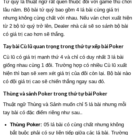
Tứ quý là thuật ngữ rất quen thuộc đối với game thủ chơi
lâu năm. Bộ bài tứ quý bao gồm 4 lá bài cùng giá trị
nhưng không cùng chất với nhau. Nếu ván chơi xuất hiện
từ 2 bộ tứ quý trở lên, Dealer nhà cái sẽ so sánh bộ bài
có giá trị cao hơn sẽ thắng.
Tay bài Cù lũ quan trọng trong thứ tự xếp bài Poker
Cù lũ có giá trị mạnh thứ 4 và chỉ có duy nhất 3 lá bài
giống nhau cùng 1 đôi. Trường hợp có nhiều Cù lũ xuất
hiện thì bạn sẽ xem xét giá trị của đôi còn lại. Bộ bài nào
có đội giá trị cao sẽ chiến thắng ngay sau đó.
Thùng và sảnh Poker trong thứ tự bài Poker
Thuật ngữ Thùng và Sảnh muốn chỉ 5 lá bài nhưng mỗi
tay bài có đặc điểm riêng như sau..
Thùng Poker:
05 lá bài có cùng chất nhưng không
bắt buộc phải có sự liên tiếp giữa các lá bài. Trường