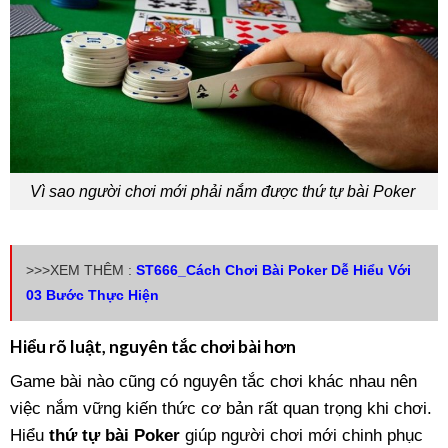
Vì sao người chơi mới phải nắm được thứ tự bài Poker
>>>XEM THÊM :
ST666_Cách Chơi Bài Poker Dễ Hiểu Với
03 Bước Thực Hiện
Hiểu rõ luật, nguyên tắc chơi bài hơn
Game bài nào cũng có nguyên tắc chơi khác nhau nên
việc nắm vững kiến thức cơ bản rất quan trọng khi chơi.
Hiểu
thứ tự bài Poker
giúp người chơi mới chinh phục