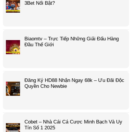
3Bet Nổi Bật?
Biaomtv – Trực Tiếp Những Giải Đấu Hàng
Đầu Thế Giới
Đăng Ký HD88 Nhận Ngay 68k – Ưu Đãi Độc
Quyền Cho Newbie
Cobet – Nhà Cái Cá Cược Minh Bạch Và Uy
Tín Số 1 2025