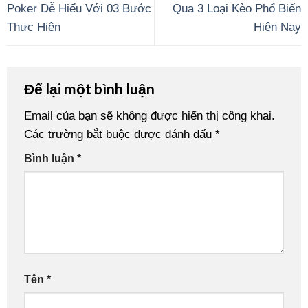
Poker Dễ Hiểu Với 03 Bước
Qua 3 Loại Kèo Phổ Biến
Thực Hiện
Hiện Nay
Để lại một bình luận
Email của bạn sẽ không được hiển thị công khai.
Các trường bắt buộc được đánh dấu
*
Bình luận
*
Tên
*