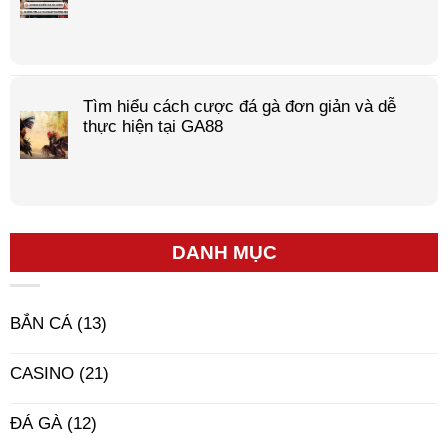
Tìm hiểu cách cược đá gà đơn giản và dễ
thực hiện tại GA88
DANH MỤC
BẮN CÁ
(13)
CASINO
(21)
ĐÁ GÀ
(12)