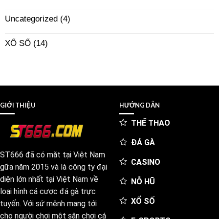
Uncategorized
(4)
XỔ SỐ
(14)
GIỚI THIỆU
HƯỚNG DẪN
THỂ THAO
ĐÁ GÀ
ST666 đã có mặt tại Việt Nam
CASINO
gữa năm 2015 và là công ty đại
diện lớn nhất tại Việt Nam về
NỖ HŨ
loại hình cá cược đá gà trực
XỔ SỐ
tuyến. Với sứ mệnh mang tới
cho người chơi một sân chơi cá