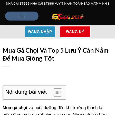
Bỏ
CÁI ST666 NHÀ CÁI ST666 -UY TÍN-AN TOÀN-BẢO MẬT-MINH BẠCH-NẠP 
qua
nội
dung
ĐĂNG NHẬP
ĐĂNG KÝ
Mua Gà Chọi Và Top 5 Lưu Ý Cần Nắm
Để Mua Giống Tốt
Nội dung bài viết
Mua gà chọi
và nuôi dưỡng đến khi trưởng thành là
niềm đam mê của rất nhiều anh em. Nhưng để sở hữu