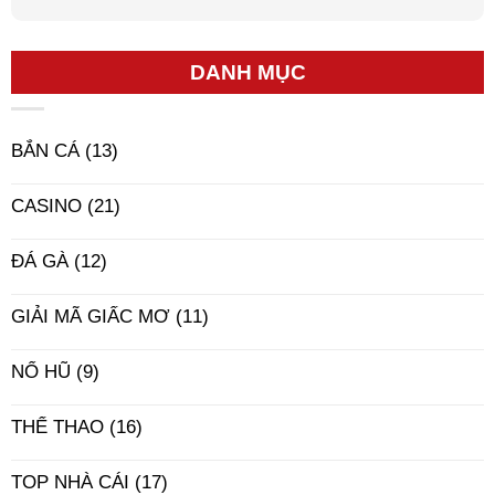
DANH MỤC
BẮN CÁ
(13)
CASINO
(21)
ĐÁ GÀ
(12)
GIẢI MÃ GIẤC MƠ
(11)
NỔ HŨ
(9)
THỂ THAO
(16)
TOP NHÀ CÁI
(17)