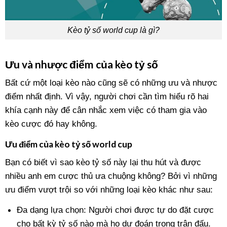
Kèo tỷ số world cup là gì?
Ưu và nhược điểm của kèo tỷ số
Bất cứ một loại kèo nào cũng sẽ có những ưu và nhược
điểm nhất định. Vì vậy, người chơi cần tìm hiểu rõ hai
khía cạnh này để cân nhắc xem việc có tham gia vào
kèo cược đó hay không.
Ưu điểm của kèo tỷ số world cup
Bạn có biết vì sao kèo tỷ số này lại thu hút và được
nhiều anh em cược thủ ưa chuộng không? Bởi vì những
ưu điểm vượt trội so với những loại kèo khác như sau:
Đa dạng lựa chọn: Người chơi được tự do đặt cược
cho bất kỳ tỷ số nào mà họ dự đoán trong trận đấu.