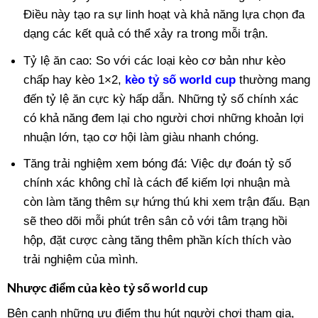
Điều này tạo ra sự linh hoạt và khả năng lựa chọn đa
dạng các kết quả có thể xảy ra trong mỗi trận.
Tỷ lệ ăn cao: So với các loại kèo cơ bản như kèo
chấp hay kèo 1×2,
kèo tỷ số world cup
thường mang
đến tỷ lệ ăn cực kỳ hấp dẫn. Những tỷ số chính xác
có khả năng đem lại cho người chơi những khoản lợi
nhuận lớn, tạo cơ hội làm giàu nhanh chóng.
Tăng trải nghiệm xem bóng đá: Việc dự đoán tỷ số
chính xác không chỉ là cách để kiếm lợi nhuận mà
còn làm tăng thêm sự hứng thú khi xem trận đấu. Bạn
sẽ theo dõi mỗi phút trên sân cỏ với tâm trạng hồi
hộp, đặt cược càng tăng thêm phần kích thích vào
trải nghiệm của mình.
Nhược điểm của kèo tỷ số world cup
Bên cạnh những ưu điểm thu hút người chơi tham gia,