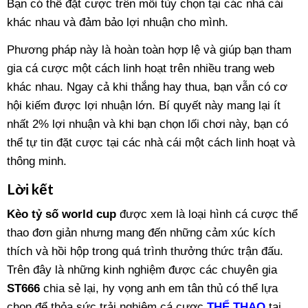
Bạn có thể đặt cược trên mỗi tùy chọn tại các nhà cái
khác nhau và đảm bảo lợi nhuận cho mình.
Phương pháp này là hoàn toàn hợp lệ và giúp bạn tham
gia cá cược một cách linh hoạt trên nhiều trang web
khác nhau. Ngay cả khi thắng hay thua, bạn vẫn có cơ
hội kiếm được lợi nhuận lớn. Bí quyết này mang lại ít
nhất 2% lợi nhuận và khi bạn chọn lối chơi này, bạn có
thể tự tin đặt cược tại các nhà cái một cách linh hoạt và
thông minh.
Lời kết
Kèo tỷ số world cup
được xem là loại hình cá cược thể
thao đơn giản nhưng mang đến những cảm xúc kích
thích và hồi hộp trong quá trình thưởng thức trận đấu.
Trên đây là những kinh nghiệm được các chuyên gia
ST666
chia sẻ lại, hy vọng anh em tân thủ có thể lựa
chọn để thỏa sức trải nghiệm cá cược
THỂ THAO
tại