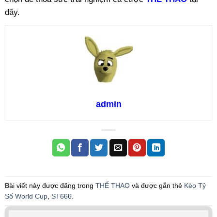
đây.
admin
Bài viết này được đăng trong
THỂ THAO
và được gắn thẻ
Kèo Tỷ
Số World Cup
,
ST666
.