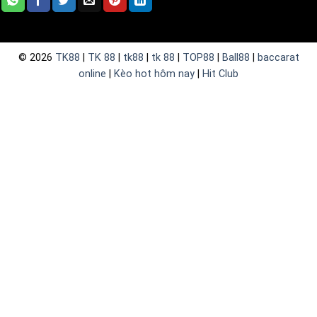
© 2026
TK88
|
TK 88
|
tk88
|
tk 88
|
TOP88
|
Ball88
|
baccarat
online
|
Kèo hot hôm nay
|
Hit Club