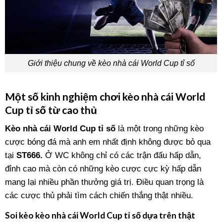
Giới thiệu chung về kèo nhà cái World Cup tỉ số
Một số kinh nghiệm chơi kèo nhà cái World
Cup tỉ số từ cao thủ
Kèo nhà cái World Cup tỉ số
là một trong những kèo
cược bóng đá mà anh em nhất định không được bỏ qua
tại
ST666.
Ở WC không chỉ có các trận đấu hấp dẫn,
đỉnh cao mà còn có những kèo cược cực kỳ hấp dẫn
mang lại nhiều phần thưởng giá trị. Điều quan trọng là
các cược thủ phải tìm cách chiến thắng thật nhiều.
Soi kèo kèo nhà cái World Cup tỉ số dựa trên thật