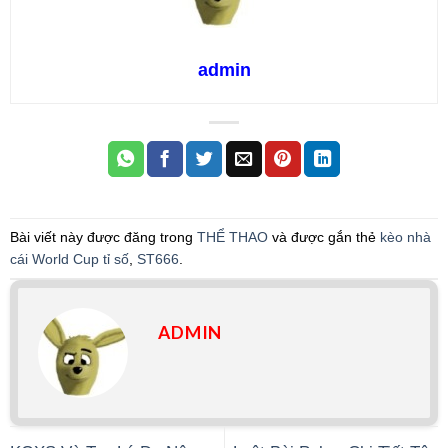
admin
Bài viết này được đăng trong
THỂ THAO
và được gắn thẻ
kèo nhà
cái World Cup tỉ số
,
ST666
.
ADMIN