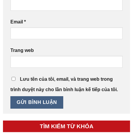
Email
*
Trang web
Lưu tên của tôi, email, và trang web trong
trình duyệt này cho lần bình luận kế tiếp của tôi.
TÌM KIẾM TỪ KHÓA