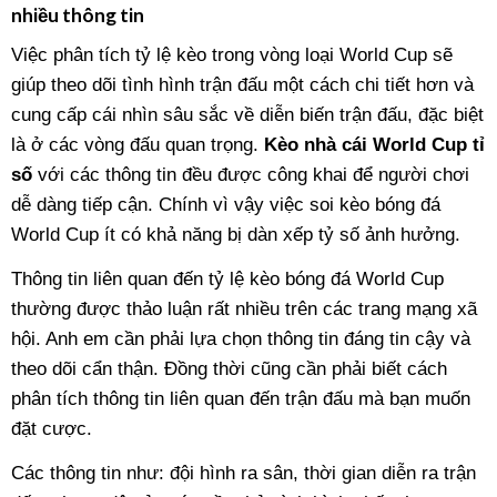
nhiều thông tin
Việc phân tích tỷ lệ kèo trong vòng loại World Cup sẽ
giúp theo dõi tình hình trận đấu một cách chi tiết hơn và
cung cấp cái nhìn sâu sắc về diễn biến trận đấu, đặc biệt
là ở các vòng đấu quan trọng.
Kèo nhà cái World Cup tỉ
số
với các thông tin đều được công khai để người chơi
dễ dàng tiếp cận. Chính vì vậy việc soi kèo bóng đá
World Cup ít có khả năng bị dàn xếp tỷ số ảnh hưởng.
Thông tin liên quan đến tỷ lệ kèo bóng đá World Cup
thường được thảo luận rất nhiều trên các trang mạng xã
hội. Anh em cần phải lựa chọn thông tin đáng tin cậy và
theo dõi cẩn thận. Đồng thời cũng cần phải biết cách
phân tích thông tin liên quan đến trận đấu mà bạn muốn
đặt cược.
Các thông tin như: đội hình ra sân, thời gian diễn ra trận