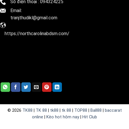
Số điện thoại : 094324225
Email:
tranjthudikl@gmail.com
https://northcarolinabdsm.com/
© 2026
TK88
|
TK 88
|
tk88
|
tk 88
|
TOP88
|
Ball88
|
baccarat
online
|
Kèo hot hôm nay
|
Hit Club