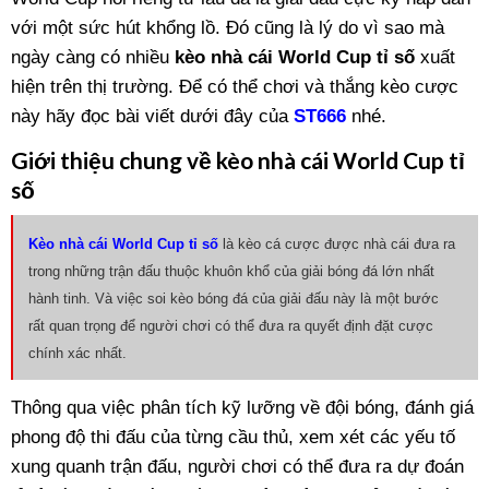
với một sức hút khổng lồ. Đó cũng là lý do vì sao mà
ngày càng có nhiều
kèo nhà cái World Cup tỉ số
xuất
hiện trên thị trường. Để có thể chơi và thắng kèo cược
này hãy đọc bài viết dưới đây của
ST666
nhé.
Giới thiệu chung về kèo nhà cái World Cup tỉ
số
Kèo nhà cái World Cup tỉ số
là kèo cá cược được nhà cái đưa ra
trong những trận đấu thuộc khuôn khổ của giải bóng đá lớn nhất
hành tinh. Và việc soi kèo bóng đá của giải đấu này là một bước
rất quan trọng để người chơi có thể đưa ra quyết định đặt cược
chính xác nhất.
Thông qua việc phân tích kỹ lưỡng về đội bóng, đánh giá
phong độ thi đấu của từng cầu thủ, xem xét các yếu tố
xung quanh trận đấu, người chơi có thể đưa ra dự đoán