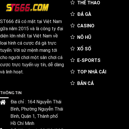
THỂ THAO
ĐÁ GÀ
ST666 đã có mặt tại Việt Nam
CASINO
gữa năm 2015 và là công ty đại
diện lớn nhất tại Việt Nam về
NỖ HŨ
loại hình cá cược đá gà trực
XỔ SỐ
tuyến. Với sứ mệnh mang tới
cho người chơi một sân chơi cá
E-SPORTS
cược trực tuyến uy tín, dễ dàng
TOP NHÀ CÁI
và linh hoạt.
BẮN CÁ
THÔNG TIN
Địa chỉ : 164 Nguyễn Thái
Bình, Phường Nguyễn Thái
Bình, Quận 1, Thành phố
Hồ Chí Minh