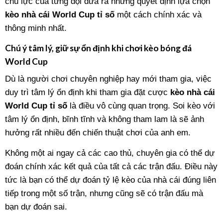
chủ lực của từng đội đưa ra những quyết định lựa chọn
kèo nhà cái World Cup tỉ số
một cách chính xác và
thông minh nhất.
Chú ý tâm lý, giữ sự ổn định khi chơi kèo bóng đá
World Cup
Dù là người chơi chuyên nghiệp hay mới tham gia, việc
duy trì tâm lý ổn định khi tham gia đặt cược
kèo nhà cái
World Cup tỉ số
là điều vô cùng quan trọng. Soi kèo với
tâm lý ổn định, bĩnh tĩnh và không tham lam là sẽ ảnh
hưởng rất nhiều đến chiến thuật chơi của anh em.
Không một ai ngay cả các cao thủ, chuyên gia có thể dự
đoán chính xác kết quả của tất cả các trận đấu. Điều này
tức là bạn có thể dự đoán tỷ lệ kèo của nhà cái đúng liên
tiếp trong một số trận, nhưng cũng sẽ có trận đấu mà
bạn dự đoán sai.