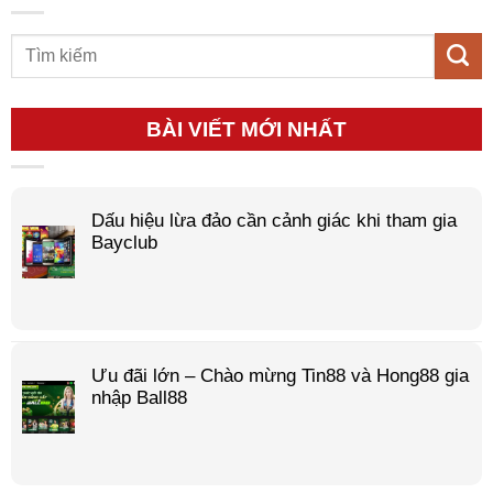
BÀI VIẾT MỚI NHẤT
Dấu hiệu lừa đảo cần cảnh giác khi tham gia
Bayclub
Ưu đãi lớn – Chào mừng Tin88 và Hong88 gia
nhập Ball88