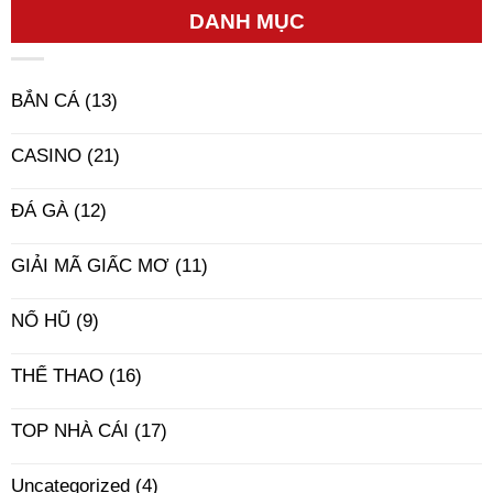
DANH MỤC
BẮN CÁ
(13)
CASINO
(21)
ĐÁ GÀ
(12)
GIẢI MÃ GIẤC MƠ
(11)
NỔ HŨ
(9)
THỂ THAO
(16)
TOP NHÀ CÁI
(17)
Uncategorized
(4)