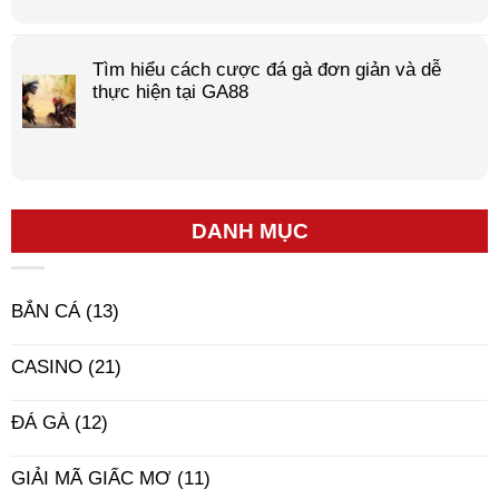
Tìm hiểu cách cược đá gà đơn giản và dễ
thực hiện tại GA88
DANH MỤC
BẮN CÁ
(13)
CASINO
(21)
ĐÁ GÀ
(12)
GIẢI MÃ GIẤC MƠ
(11)