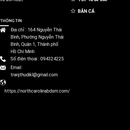
BẮN CÁ
THÔNG TIN
Địa chỉ : 164 Nguyễn Thái
Bình, Phường Nguyễn Thái
Bình, Quận 1, Thành phố
Hồ Chí Minh
Số điện thoại : 094324225
Email:
tranjthudikl@gmail.com
https://northcarolinabdsm.com/