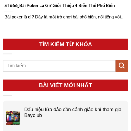
ST666_Bài Poker Là Gì? Giới Thiệu 4 Biến Thể Phổ Biến
Bài poker là gì? Đây là một trò chơi bài phổ biến, nổi tiếng với...
TÌM KIẾM TỪ KHÓA
BÀI VIẾT MỚI NHẤT
Dấu hiệu lừa đảo cần cảnh giác khi tham gia
Bayclub