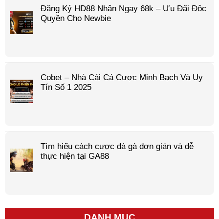
Đăng Ký HD88 Nhận Ngay 68k – Ưu Đãi Độc
Quyền Cho Newbie
Cobet – Nhà Cái Cá Cược Minh Bạch Và Uy
Tín Số 1 2025
Tìm hiểu cách cược đá gà đơn giản và dễ
thực hiện tại GA88
DANH MỤC