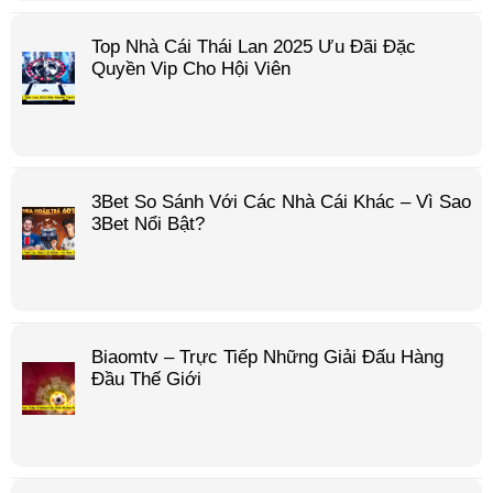
Top Nhà Cái Thái Lan 2025 Ưu Đãi Đặc
Quyền Vip Cho Hội Viên
3Bet So Sánh Với Các Nhà Cái Khác – Vì Sao
3Bet Nổi Bật?
Biaomtv – Trực Tiếp Những Giải Đấu Hàng
Đầu Thế Giới